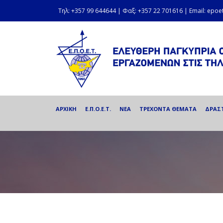
Τηλ: +357 99 644644 | Φαξ: +357 22 701616 | Email: epo
ΑΡΧΙΚΗ
Ε.Π.Ο.Ε.Τ.
ΝΕΑ
ΤΡΕΧΟΝΤΑ ΘΕΜΑΤΑ
ΔΡΑΣ