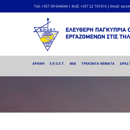
Τηλ: +357 99 644644 | Φαξ: +357 22 701616 | Email: epo
ΑΡΧΙΚΗ
Ε.Π.Ο.Ε.Τ.
ΝΕΑ
ΤΡΕΧΟΝΤΑ ΘΕΜΑΤΑ
ΔΡΑΣ