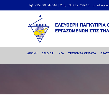
Τηλ: +357 99 644644 | Φαξ: +357 22 701616 | Email: epo
ΑΡΧΙΚΗ
Ε.Π.Ο.Ε.Τ.
ΝΕΑ
ΤΡΕΧΟΝΤΑ ΘΕΜΑΤΑ
ΔΡΑΣ