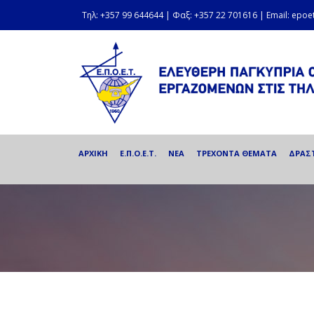
Τηλ: +357 99 644644 | Φαξ: +357 22 701616 | Email: epo
ΑΡΧΙΚΗ
Ε.Π.Ο.Ε.Τ.
ΝΕΑ
ΤΡΕΧΟΝΤΑ ΘΕΜΑΤΑ
ΔΡΑΣ