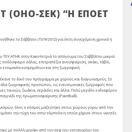
Τ (ΟΗΟ-ΣΕΚ) “Η ΕΠΟΕΤ
ιήθηκε το Σάββατο (15/9/2012) για έκτη συνεχόμενη χρονιά η
ου ΤΕΥ-ΑΤΗΚ στην Κακοπετριά το απόγευμα του Σαββάτου μικροί
ποδόσφαιρο σάλας, επιτραπέζια αντισφαίριση, σκάκι, τάβλι,
την ετοιμασία κοσμημάτων και στη ζωγραφική.
 έκανε το δικό του πρόγραμμα με χορούς και διαγωνισμούς. Σε
σκάλα ζωγραφικής προσώπου, τις εντυπωσιακές ζωγραφιές που
 ταινιών, ζωάκια, νεράιδες και άλλα. Πολύ μεγάλο ενδιαφέρον
 παιγνίδι της Χρωματοσφαίρισης (Paintball).
νισμών, όλος ο κόσμος μαζεύτηκε στους χώρους γύρω από την
κιμάσει την τύχη του στην τόμπολα η οποία χάρισε στους νικητές
ηκε με πολλή μεράκι από τον σεφ του εστιατορίου του