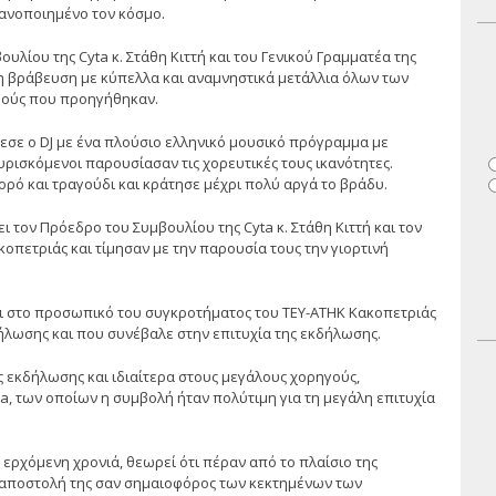
κανοποιημένο τον κόσμο.
λίου της Cyta κ. Στάθη Κιττή και του Γενικού Γραμματέα της
η βράβευση με κύπελλα και αναμνηστικά μετάλλια όλων των
μούς που προηγήθηκαν.
εσε ο DJ με ένα πλούσιο ελληνικό μουσικό πρόγραμμα με
ρισκόμενοι παρουσίασαν τις χορευτικές τους ικανότητες.
ορό και τραγούδι και κράτησε μέχρι πολύ αργά το βράδυ.
 τον Πρόεδρο του Συμβουλίου της Cyta κ. Στάθη Κιττή και τον
πετριάς και τίμησαν με την παρουσία τους την γιορτινή
ι στο προσωπικό του συγκροτήματος του ΤΕΥ-ΑΤΗΚ Κακοπετριάς
ήλωσης και που συνέβαλε στην επιτυχία της εκδήλωσης.
ς εκδήλωσης και ιδιαίτερα στους μεγάλους χορηγούς,
a, των οποίων η συμβολή ήταν πολύτιμη για τη μεγάλη επιτυχία
ερχόμενη χρονιά, θεωρεί ότι πέραν από το πλαίσιο της
η αποστολή της σαν σημαιοφόρος των κεκτημένων των