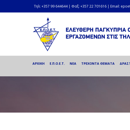
Τηλ: +357 99 644644 | Φαξ: +357 22 701616 | Email: epo
ΑΡΧΙΚΗ
Ε.Π.Ο.Ε.Τ.
ΝΕΑ
ΤΡΕΧΟΝΤΑ ΘΕΜΑΤΑ
ΔΡΑΣ