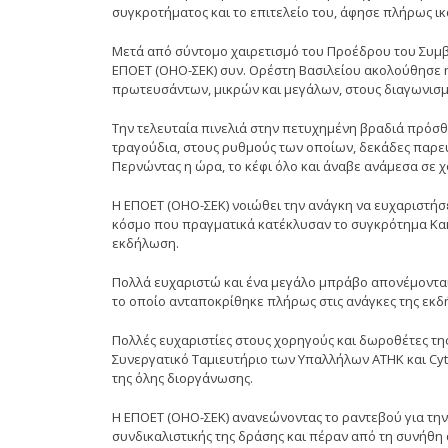
συγκροτήματος και το επιτελείο του, άφησε πλήρως ι
Μετά από σύντομο χαιρετισμό του Προέδρου του Συμβου
ΕΠΟΕΤ (ΟΗΟ-ΣΕΚ) συν. Ορέστη Βασιλείου ακολούθησε 
πρωτευσάντων, μικρών και μεγάλων, στους διαγωνισ
Την τελευταία πινελιά στην πετυχημένη βραδιά πρόσθ
τραγούδια, στους ρυθμούς των οποίων, δεκάδες παρευ
Περνώντας η ώρα, το κέφι όλο και άναβε ανάμεσα σε χ
Η ΕΠΟΕΤ (ΟΗΟ-ΣΕΚ) νοιώθει την ανάγκη να ευχαριστήσει
κόσμο που πραγματικά κατέκλυσαν το συγκρότημα Κακο
εκδήλωση.
Πολλά ευχαριστώ και ένα μεγάλο μπράβο απονέμοντα
το οποίο ανταποκρίθηκε πλήρως στις ανάγκες της εκδ
Πολλές ευχαριστίες στους χορηγούς και δωροθέτες τη
Συνεργατικό Ταμιευτήριο των Υπαλλήλων ΑΤΗΚ και Cyt
της όλης διοργάνωσης.
Η ΕΠΟΕΤ (ΟΗΟ-ΣΕΚ) ανανεώνοντας το ραντεβού για την 
συνδικαλιστικής της δράσης και πέραν από τη συνήθ