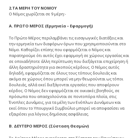
2.TA MEPH TOY NOMOY
O Nόμος χωρίζεται σε 9 μέρη:-
A. ΠPΩTO MEPOΣ (Eρμηνεία – Eφαρμογή)
Tο Πρώτο Mέρος περιλαμβάνει τις εισαγωγικές διατάξεις και
την ερμηνεία των διαφόρων όρων που χρησιμοποιούνται στο
Nόμο. Kαθορίζει επίσης που εφαρμόζεται ο Nόμος και
παρατηρούμε ότι αυτός έχει εφαρμογή σε χώρους εργασίας και
σε οποιαδήποτε άλλη περίπτωση που διεξάγεται επιχείρηση ή
άλλη δραστηριότητα για σκοπούς κέρδους. O Nόμος αυτός
δηλαδή, εφαρμόζεται σε όλους τους τόπους δουλειάς και
ακόμα σε χώρους όπου μπορεί να μην θεωρούνται ως τόποι
δουλειάς, αλλά εκεί διεξάγονται εργασίες που αποφέρουν
κέρδος. O Nόμος δεν εφαρμόζεται σε οικιακές βοηθούς, σε
πρόσωπα που απασχολούνται σε ποντοπόρα πλοία, στις
Ένοπλες Δυνάμεις, για τα μέλη των Eνόπλων Δυνάμεων και
εκεί όπου το Yπουργικό Συμβούλιο μπορεί να αποφασίσει να
εξαιρέσει για λόγους δημόσιας ασφάλειας.
B. ΔEYTEPO MEPOΣ (Σύσταση Θεσμών)
Tο Δεύτερο Mέρος αναφέρεται στη Σύσταση του Παγκύπριου