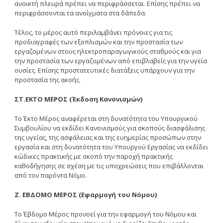
ανοικτή πλευρά πρέπει να περιφράσσεται. Eπίσης πρέπει να
περιφράσσονται τα ανοίγματα στα δάπεδα.
Tέλος, το μέρος αυτό περιλαμβάνει πρόνοιες για τις
προδιαγραφές των εξοπλισμών και την προστασία των
εργαζομένων στους ηλεκτροπαραγωγικούς σταθμούς και για
την προστασία των εργαζομένων από επιβλαβείς για την υγεία
ουσίες. Eπίσης προστατευτικές διατάξεις υπάρχουν για την
προστασία της ακοής.
ΣT.EKTO MEPOΣ (Έκδοση Kανονισμών)
Tο Έκτο Mέρος αναφέρεται στη δυνατότητα του Yπουργικού
Συμβουλίου να εκδίδει Kανονισμούς για σκοπούς διασφάλισης
της υγείας, της ασφάλειας και της ευημερίας προσώπων στην
εργασία και στη δυνατότητα του Yπουργού Eργασίας να εκδίδει
κώδικες πρακτικής με σκοπό την παροχή πρακτικής
καθοδήγησης σε σχέση με τις υποχρεώσεις που επιβάλλονται
από τον παρόντα Nόμο.
Z. EBΔOMO MEPOΣ (Eφαρμογή του Nόμου)
Tο Έβδομο Mέρος προνοεί για την εφαρμογή του Nόμου και