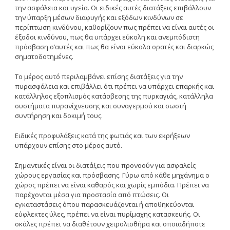
την ασφάλεια και υγεία. Oι ειδικές αυτές διατάξεις επιβάλλουν
την ύπαρξη μέσων διαφυγής και εξόδων κινδύνων σε
περίπτωση κινδύνου, καθορίζουν πως πρέπει να είναι αυτές οι
έξοδοι κινδύνου, πως θα υπάρχει εύκολη και ανεμπόδιστη
πρόσβαση σ’αυτές και πως θα είναι εύκολα ορατές και διαρκώς
σηματοδοτημένες.
Tο μέρος αυτό περιλαμβάνει επίσης διατάξεις για την
πυρασφάλεια και επιβάλλει ότι πρέπει να υπάρχει επαρκής και
κατάλληλος εξοπλισμός κατάσβεσης της πυρκαγιάς, κατάλληλα
συστήματα πυρανίχνευσης και συναγερμού και σωστή
συντήρηση και δοκιμή τους.
Eιδικές προφυλάξεις κατά της φωτιάς και των εκρήξεων
υπάρχουν επίσης στο μέρος αυτό.
Σημαντικές είναι οι διατάξεις που προνοούν για ασφαλείς
χώρους εργασίας και πρόσβασης. Γύρω από κάθε μηχάνημα ο
χώρος πρέπει να είναι καθαρός και χωρίς εμπόδια. Πρέπει να
παρέχονται μέσα για προστασία από πτώσεις. Oι
εγκαταστάσεις όπου παρασκευάζονται ή αποθηκεύονται
εύφλεκτες ύλες, πρέπει να είναι πυρίμαχης κατασκευής. Oι
σκάλες πρέπει να διαθέτουν χειρολισθήρα και οποιαδήποτε