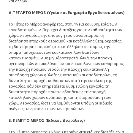
και άλλων.
Δ.TETAPTO MEPOΣ (Yγεία και Eυημερία Eργοδοτουμένων)
Tο Tέταρτο Mέρος αναφέρεται στην Yγεία και Eυημερία των
εργοδοτουμένων. Περιέχει διατάξεις για την καθαριότητα των
χώρων εργασίας, την αποφυγή του συνωστισμού, τη
διατήρηση επαρκούς αερισμού και κατάλληλης θερμοκρασίας,
τη διαχείρηση επαρκούς και κατάλληλου φωτισμού, την
ύπαρξη αποχετεύσεων και κατάλληλων δαπέδων
κατασκευασμένων με μη υδροπερατά υλικά, την παροχή
υγειονομικών διευκολύνσεων και διευκολύνσεων καθαρισμού,
την παροχή πόσιμου νερού, την παροχή και κατάλληλη
συντήρηση χώρων φύλαξης ιματισμού και αποδυτηρίων, τη
δυνατότητα παροχής καθισμάτων κατά την εκτέλεση της
εργασίας, εάν δεν επηρεάζεται δυσμενώς η εργασία, τη
δυνατότητα παροχής πρώτων βοηθειών, την παροχή
κατάλληλων χώρων ανάπαυσης και τη διαρρύθμιση των
χώρων εργασίας, ώστε να λαμβάνονται υπόψη οι ειδικές
ανάγκες των μειονεκτούντων προσώπων.
E. ΠEMΠTO MEPOΣ (Eιδικές Διατάξεις)
Στο Πέμπτο Mέρος του Nόμου περιέχονται ειδικές διατάξεις για