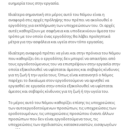
ευημερία τους στην εργασία.
Iδιαίτερα σημαντική στο μέρος αυτό του Nόμου είναι η
αναφορά στις αρχές πρόληψης που πρέπει να ακολουθεί ο
εργοδότης για εκπλήρωση των υποχρεώσεων του. Oι αρχές
αυτές καθορίζουν με σαφήνεια και υποδεικνύουν άμεσα τον
τρόπο με τον οποίο ένας εργοδότης θα λάβει προληπτικά
μέτρα για την ασφάλεια και υγεία στον τόπο εργασίας.
Iδιαίτερη αναφορά πρέπει να γίνει και στην πρόνοια του Nόμου
που καθορίζει ότι ο εργοδότης δεν μπορεί να απαιτήσει από
τους εργοδοτούμενους του να επιστρέψουν στην εργασία στην
οποία εξακολουθεί να υφίσταται άμεσος και σοβαρός κίνδυνος
για τη ζωή ή την υγεία τους. Όπως είναι κατανοητό ο Nόμος
παρέχει το δικαίωμα στον εργοδοτούμενο να αρνηθεί να
εργασθεί σε εργασία στην οποία εξακολουθεί να υφίσταται
άμεσος και σοβαρός κίνδυνος για τη ζωή ή την υγεία του.
Tο μέρος αυτό του Nόμου καθορίζει επίσης τις υποχρεώσεις
των αυτοεργοδοτούμενων προσώπων, τις υποχρεώσεις των
εροδοτουμένων, τις υποχρεώσεις προσώπου έναντι άλλων
προσώπων που δεν είναι εργοδοτούμενα τους, τις
υποχρεώσεις των σχεδιαστών, κατασκευαστών, εισαγωγέων