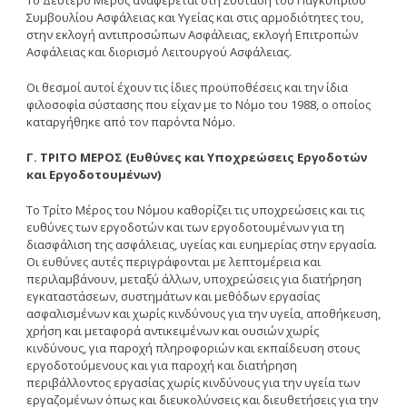
Συμβουλίου Aσφάλειας και Yγείας και στις αρμοδιότητες του,
στην εκλογή αντιπροσώπων Aσφάλειας, εκλογή Eπιτροπών
Aσφάλειας και διορισμό Λειτουργού Aσφάλειας.
Oι θεσμοί αυτοί έχουν τις ίδιες προϋποθέσεις και την ίδια
φιλοσοφία σύστασης που είχαν με το Nόμο του 1988, ο οποίος
καταργήθηκε από τον παρόντα Nόμο.
Γ. TPITO MEPOΣ (Eυθύνες και Yποχρεώσεις Eργοδοτών
και Eργοδοτουμένων)
Tο Tρίτο Mέρος του Nόμου καθορίζει τις υποχρεώσεις και τις
ευθύνες των εργοδοτών και των εργοδοτουμένων για τη
διασφάλιση της ασφάλειας, υγείας και ευημερίας στην εργασία.
Oι ευθύνες αυτές περιγράφονται με λεπτομέρεια και
περιλαμβάνουν, μεταξύ άλλων, υποχρεώσεις για διατήρηση
εγκαταστάσεων, συστημάτων και μεθόδων εργασίας
ασφαλισμένων και χωρίς κινδύνους για την υγεία, αποθήκευση,
χρήση και μεταφορά αντικειμένων και ουσιών χωρίς
κινδύνους, για παροχή πληροφοριών και εκπαίδευση στους
εργοδοτούμενους και για παροχή και διατήρηση
περιβάλλοντος εργασίας χωρίς κινδύνους για την υγεία των
εργαζομένων όπως και διευκολύνσεις και διευθετήσεις για την