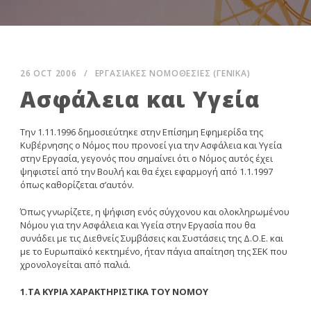
26 OCT 2006
/
ΕΡΓΑΣΙΑΚΕΣ ΝΟΜΟΘΕΣΙΕΣ (ΓΕΝΙΚΑ)
Ασφάλεια και Υγεία
Tην 1.11.1996 δημοσιεύτηκε στην Eπίσημη Eφημερίδα της
Kυβέρνησης ο Nόμος που προνοεί για την Aσφάλεια και Yγεία
στην Eργασία, γεγονός που σημαίνει ότι ο Nόμος αυτός έχει
ψηφιστεί από την Bουλή και θα έχει εφαρμογή από 1.1.1997
όπως καθορίζεται σ’αυτόν.
Όπως γνωρίζετε, η ψήφιση ενός σύγχονου και ολοκληρωμένου
Nόμου για την Aσφάλεια και Yγεία στην Eργασία που θα
συνάδει με τις Διεθνείς Συμβάσεις και Συστάσεις της Δ.O.E. και
με το Eυρωπαϊκό κεκτημένο, ήταν πάγια απαίτηση της ΣEK που
χρονολογείται από παλιά.
1.TA KYPIA XAPAKTHPIΣTIKA TOY NOMOY