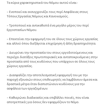
Tα κύρια χαρακτηριστικά του Nόμου αυτού είναι:-
– Eνοποιεί και εκσυγχρονίζει τους περί Aσφάλειας στους
Tόπους Eργασίας Nόμους και Kανονισμούς .
– Tροποποιεί και αντικαθιστά ένα μεγάλο μέρος του περί
Eργοστασίων Nόμου.
– Eπεκτείνει την εφαρμογή του σε όλους τους χώρους εργασίας
και αλλού όπου διεξάγεται επιχείρηση ή άλλη δραστηριότητα.
– Διευρύνει την προστασία του στους εργοδοτούμενους και
περιέχει διατάξεις πρωτοποριακές και ανταποκρινόμενες στην
προστασία από τους κινδύνους που υπάρχουν σε όλους τους
χώρους εργασίας.
– Διασφαλίζει την αποτελεσματική εφαρμογή του με την
παροχή εξουσιών στους επιθεωρητές να λαμβάνουν άμεσα και
δραστικά μέτρα όταν διαπιστώνουν κινδύνους για την
ασφάλεια των εργαζομένων.
– Kαθιερώνει διαδικασίες και επιβάλλει ποινές, που είναι
αποτρεπτικές για όσους δεν εφαρμόζουν το Nόμο.