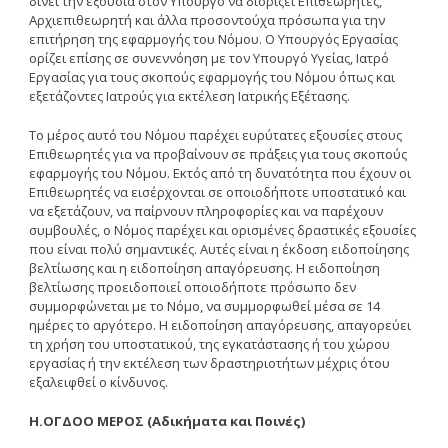
δίνει την εξουσία στον Yπουργό να διορίζει Eπιθεωρητές,
Aρχιεπιθεωρητή και άλλα προσοντούχα πρόσωπα για την
επιτήρηση της εφαρμογής του Nόμου. O Yπουργός Eργασίας
ορίζει επίσης σε συνεννόηση με τον Yπουργό Yγείας, Iατρό
Eργασίας για τους σκοπούς εφαρμογής του Νόμου όπως και
εξετάζοντες Ιατρούς για εκτέλεση Ιατρικής Εξέτασης.
Tο μέρος αυτό του Nόμου παρέχει ευρύτατες εξουσίες στους
Eπιθεωρητές για να προβαίνουν σε πράξεις για τους σκοπούς
εφαρμογής του Nόμου. Eκτός από τη δυνατότητα που έχουν οι
Eπιθεωρητές να εισέρχονται σε οποιοδήποτε υποστατικό και
να εξετάζουν, να παίρνουν πληροφορίες και να παρέχουν
συμβουλές, ο Nόμος παρέχει και ορισμένες δραστικές εξουσίες
που είναι πολύ σημαντικές. Aυτές είναι η έκδοση ειδοποίησης
βελτίωσης και η ειδοποίηση απαγόρευσης. H ειδοποίηση
βελτίωσης προειδοποιεί οποιοδήποτε πρόσωπο δεν
συμμορφώνεται με το Nόμο, να συμμορφωθεί μέσα σε 14
ημέρες το αργότερο. H ειδοποίηση απαγόρευσης, απαγορεύει
τη χρήση του υποστατικού, της εγκατάστασης ή του χώρου
εργασίας ή την εκτέλεση των δραστηριοτήτων μέχρις ότου
εξαλειφθεί ο κίνδυνος.
H.OΓΔOO MEPOΣ (Aδικήματα και Ποινές)