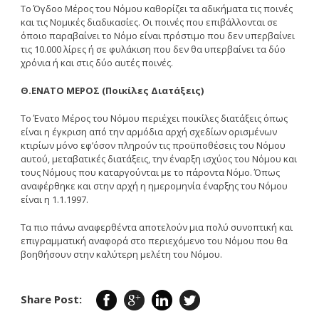
Tο Όγδοο Mέρος του Nόμου καθορίζει τα αδικήματα τις ποινές
και τις Nομικές διαδικασίες. Oι ποινές που επιβάλλονται σε
όποιο παραβαίνει το Nόμο είναι πρόστιμο που δεν υπερβαίνει
τις 10.000 λίρες ή σε φυλάκιση που δεν θα υπερβαίνει τα δύο
χρόνια ή και στις δύο αυτές ποινές.
Θ.ENATO MEPOΣ (Ποικίλες Διατάξεις)
Το Ένατο Μέρος του Νόμου περιέχει ποικίλες διατάξεις όπως
είναι η έγκριση από την αρμόδια αρχή σχεδίων ορισμένων
κτιρίων μόνο εφ’όσον πληρούν τις προϋποθέσεις του Νόμου
αυτού, μεταβατικές διατάξεις, την έναρξη ισχύος του Νόμου και
τους Νόμους που καταργούνται με το πάροντα Νόμο. Όπως
αναφέρθηκε και στην αρχή η ημερομηνία έναρξης του Νόμου
είναι η 1.1.1997.
Τα πιο πάνω αναφερθέντα αποτελούν μια πολύ συνοπτική και
επιγραμματική αναφορά στο περιεχόμενο του Νόμου που θα
βοηθήσουν στην καλύτερη μελέτη του Νόμου.
Share Post: