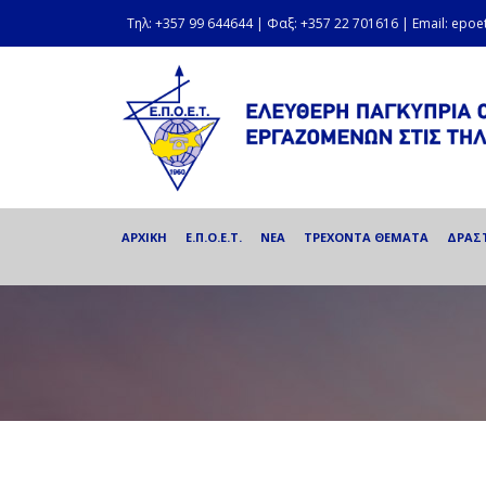
Τηλ: +357 99 644644 | Φαξ: +357 22 701616 | Email: epo
ΑΡΧΙΚΗ
Ε.Π.Ο.Ε.Τ.
ΝΕΑ
ΤΡΕΧΟΝΤΑ ΘΕΜΑΤΑ
ΔΡΑΣ